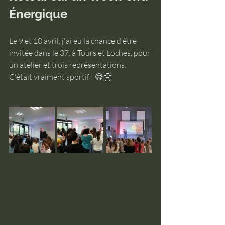
Énergique
Le 9 et 10 avril, j'ai eu la chance d'être 
invitée dans le 37, à Tours et Loches, pour 
un atelier et trois représentations. 
C'était vraiment sportif ! 😅🤗