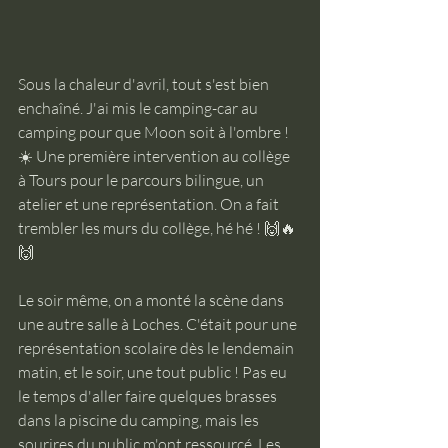
Sous la chaleur d'avril, tout s'est bien 
enchaîné. J'ai mis le camping-car au 
camping pour que Moon soit à l'ombre ! 
☀️ Une première intervention au collège 
à Tours pour le parcours bilingue, un 
atelier et une représentation. On a fait 
trembler les murs du collège, hé hé ! 🙌🔥
🙌
Le soir même, on a monté la scène dans 
une autre salle à Loches. C'était pour une 
représentation scolaire dès le lendemain 
matin, et le soir, une tout public ! Pas eu 
le temps d'aller faire quelques brasses 
dans la piscine du camping, mais les 
sourires du public m'ont ressourcé. Les 