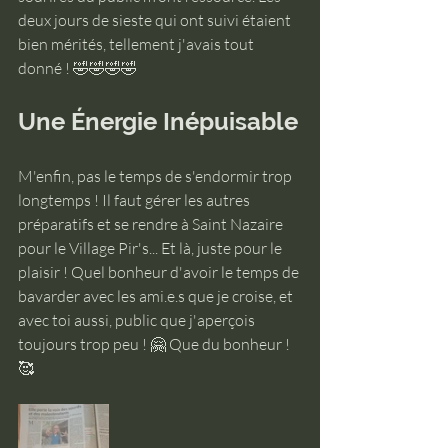
deux jours de sieste qui ont suivi étaient 
bien mérités, tellement j'avais tout 
donné ! 🤣🤣🤣🤣
Une Énergie Inépuisable
M'enfin, pas le temps de s'endormir trop 
longtemps ! Il faut gérer les autres 
préparatifs et se rendre à Saint Nazaire 
pour le Village Pir's... Et là, juste pour le 
plaisir ! Quel bonheur d'avoir le temps de 
bavarder avec les ami.e.s que je croise, et 
avec toi aussi, public que j'aperçois 
toujours trop peu ! 🤗 Que du bonheur ! 
🥰