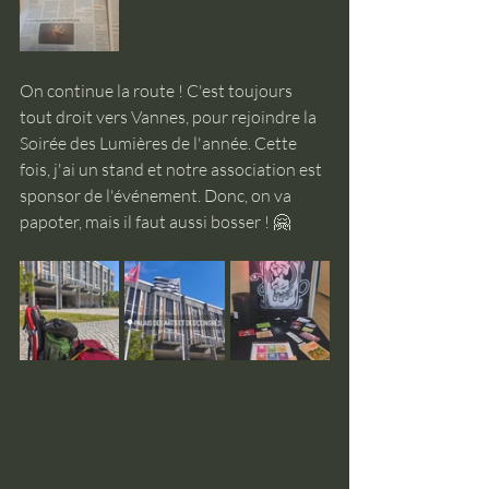
On continue la route ! C'est toujours 
tout droit vers Vannes, pour rejoindre la 
Soirée des Lumières de l'année. Cette 
fois, j'ai un stand et notre association est 
sponsor de l'événement. Donc, on va 
papoter, mais il faut aussi bosser ! 🤗