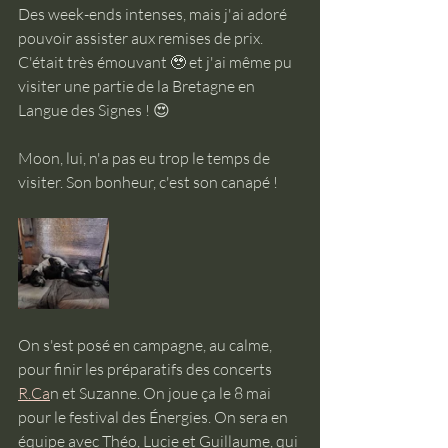
Des week-ends intenses, mais j'ai adoré 
pouvoir assister aux remises de prix. 
C'était très émouvant 🥹 et j'ai même pu 
visiter une partie de la Bretagne en 
Langue des Signes ! 😍
Moon, lui, n'a pas eu trop le temps de 
visiter. Son bonheur, c'est son canapé ! 
On s'est posé en campagne, au calme, 
pour finir les préparatifs des concerts 
R.Ca
n et Suzanne. On joue ça le 8 mai 
pour le festival des Énergies. On sera en 
équipe avec Théo, Lucie et Guillaume, qui 