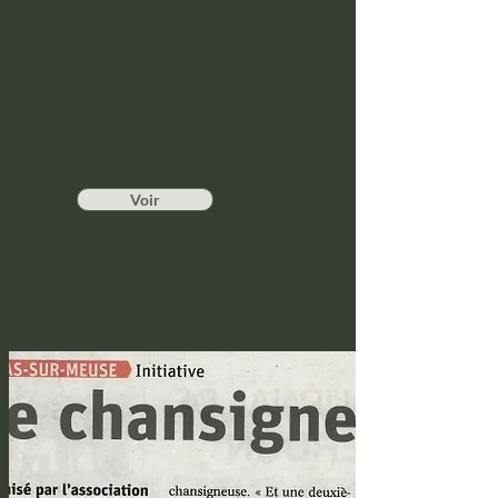
interprètes à part entière, leur
permettant ainsi de percevoir des
rémunérations pour la diffusion de
leur travail. Plus que jamais les
artistes-interprètes dans toutes
leurs singularités sont rassemblés
pour ce concert d'exception."
Voir