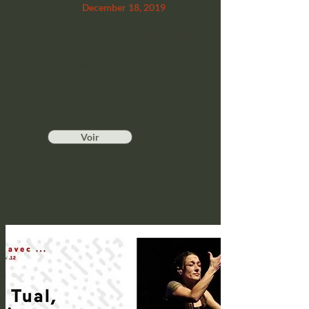
December 18, 2019
Grâce à Retour Vers le Turfu, Laëty
vous explique tout sur son métier
de Chansigneuse... itw durée 35 min
sous titrées.
Voir