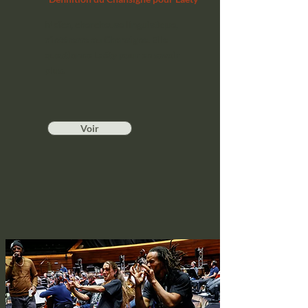
Maïca, chercheuse linguistique,
s'intéresse au Chansigne. Elle
questionne Laëty pour en savoir
plus.
Voir