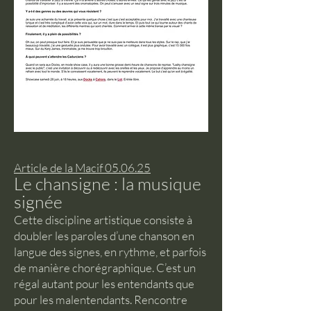
Article de la Macif 05.06.25
Le chansigne : la musique
signée
Cette discipline artistique consiste à
doubler les paroles d’une chanson en
langue des signes, en rythme, et parfois
de manière chorégraphique. C’est un
régal autant pour les entendants que
pour les malentendants. Rencontre