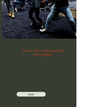
France info- Culture, article
07/11/2020
Laëty met la fièvre au hip-hop en
langue des signes, pour Hip Hop
Symphonique#5.
Voir