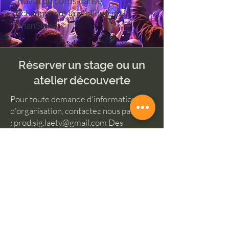
Travail du corps dansé
Échanger sur la pratique du
ChanSigne
Réserver un stage ou un
atelier découverte
Pour toute demande d'information ou
d'organisation, contactez nous par mail
:
prod.sig.laety@gmail.com
Des
rendez-vous en présentiel dans votre
ville sont possibles selon le planning,
avec un calendrier disponible sur le
site.
+ Réserver un stage