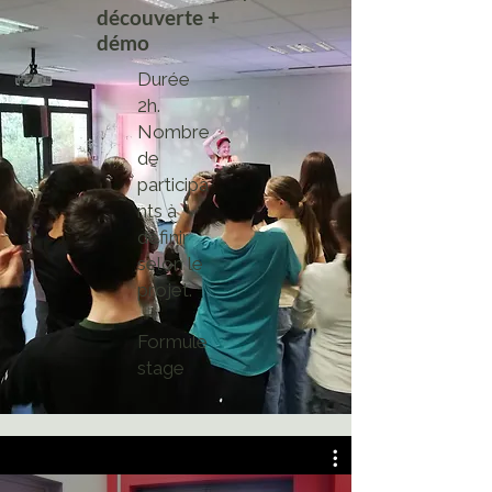
découverte +
démo
Durée
2h.
Nombre
de
participa
nts à
définir
selon le
projet.
Formule
stage