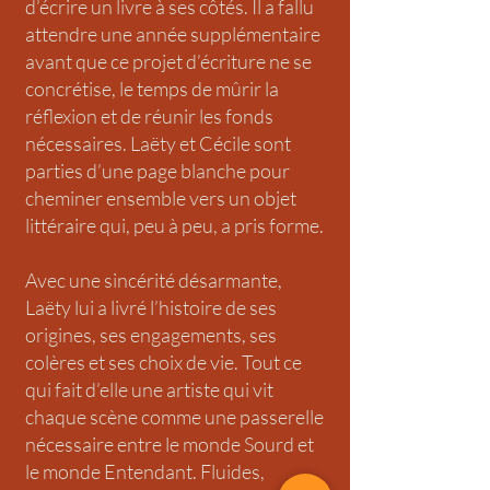
d’écrire un livre à ses côtés. Il a fallu
attendre une année supplémentaire
avant que ce projet d’écriture ne se
concrétise, le temps de mûrir la
réflexion et de réunir les fonds
nécessaires. Laëty et Cécile sont
parties d’une page blanche pour
cheminer ensemble vers un objet
littéraire qui, peu à peu, a pris forme.
Avec une sincérité désarmante,
Laëty lui a livré l’histoire de ses
origines, ses engagements, ses
colères et ses choix de vie. Tout ce
qui fait d’elle une artiste qui vit
chaque scène comme une passerelle
nécessaire entre le monde Sourd et
le monde Entendant. Fluides,