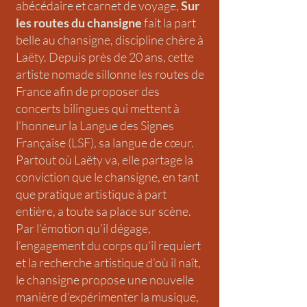
abécédaire et carnet de voyage,
Sur
les routes du chansigne
fait la part
belle au chansigne, discipline chère à
Laëty. Depuis près de 20 ans, cette
artiste nomade sillonne les routes de
France afin de proposer des
concerts bilingues qui mettent à
l’honneur la Langue des Signes
Française (LSF), sa langue de cœur.
Partout où Laëty va, elle partage la
conviction que le chansigne, en tant
que pratique artistique à part
entière, a toute sa place sur scène.
Par l’émotion qu’il dégage,
l’engagement du corps qu’il requiert
et la recherche artistique d’où il naît,
le chansigne propose une nouvelle
manière d’expérimenter la musique,