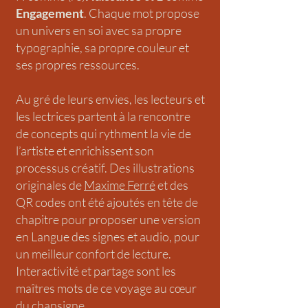
Engagement
. Chaque mot propose
un univers en soi avec sa propre
typographie, sa propre couleur et
ses propres ressources.
Au gré de leurs envies, les lecteurs et
les lectrices partent à la rencontre
de concepts qui rythment la vie de
l’artiste et enrichissent son
processus créatif. Des illustrations
originales de
Maxime Ferré
et des
QR codes ont été ajoutés en tête de
chapitre pour proposer une version
en Langue des signes et audio, pour
un meilleur confort de lecture.
Interactivité et partage sont les
maîtres mots de ce voyage au cœur
du chansigne.