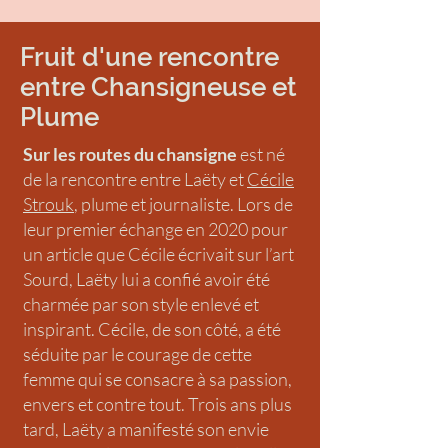
Fruit d'une rencontre
entre
Chansigneuse et
Plume
Sur les routes du chansigne
est né
de la rencontre entre Laëty et
Cécile
Strouk
, plume et journaliste. Lors de
leur premier échange en 2020 pour
un article que Cécile écrivait sur l’art
Sourd, Laëty lui a confié avoir été
charmée par son style enlevé et
inspirant. Cécile, de son côté, a été
séduite par le courage de cette
femme qui se consacre à sa passion,
envers et contre tout. Trois ans plus
tard, Laëty a manifesté son envie