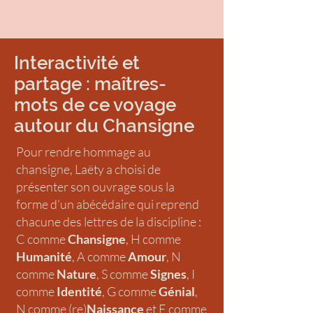
Interactivité et
partage : maîtres-
mots de ce voyage
autour du Chansigne
Pour rendre hommage au
chansigne, Laëty a choisi de
présenter son ouvrage sous la
forme d’un abécédaire qui reprend
chacune des lettres de la discipline :
C comme
Chansigne
, H comme
Humanité
, A comme
Amour
, N
comme
Nature
, S comme
Signes
, I
comme
Identité
, G comme
Génial
,
N comme (re)
Naissance
et E comme