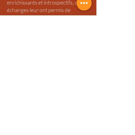
enrichissants et introspectifs, ces
échanges leur ont permis de
traverser toutes ses années de vie
dédiées au chansigne. Cécile a pris
soin de retracer le parcours de Laëty
le plus fidèlement possible, en
prenant le recul nécessaire pour
aborder un point essentiel : sa
double identité
Entendante/Signante.
Comme quoi, tout est possible ! Il
suffit de rencontrer la bonne
personne pour qu’un rêve se réalise,
même le plus fou.
Sélectionné pour vous