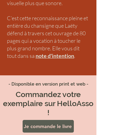
visuelle plus que sonore.
C’est cette reconnaissance pleine et
entière du chansigne que Laëty
défend à travers cet ouvrage de 80
pages qui a vocation à toucher le
plus grand nombre. Elle vous dit
tout dans sa
note d'intention
.
- Disponible en version print et web -
Commandez votre
exemplaire sur HelloAsso
!
Je commande le livre