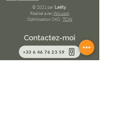
© 2021 par
.
Laëty
Réalisé avec
Wix.com
Optimisation SXO :
TCW
Contactez-moi
+33 6 46 76 23 59
Whatsapp
Formulaire de contact
© Copyright
Me suivre
Facebook