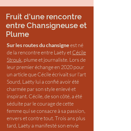
Fruit d'une rencontre
entre
Chansigneuse et
Plume
Sur les routes du chansigne
est né
de la rencontre entre Laëty et
Cécile
Strouk
, plume et journaliste. Lors de
leur premier échange en 2020 pour
un article que Cécile écrivait sur l’art
Sourd, Laëty lui a confié avoir été
charmée par son style enlevé et
inspirant. Cécile, de son côté, a été
séduite par le courage de cette
femme qui se consacre à sa passion,
envers et contre tout. Trois ans plus
tard, Laëty a manifesté son envie