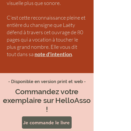
visuelle plus que sonore.
C’est cette reconnaissance pleine et
entière du chansigne que Laëty
défend à travers cet ouvrage de 80
pages qui a vocation à toucher le
plus grand nombre. Elle vous dit
tout dans sa
note d'intention
.
- Disponible en version print et web -
Commandez votre
exemplaire sur HelloAsso
!
Je commande le livre