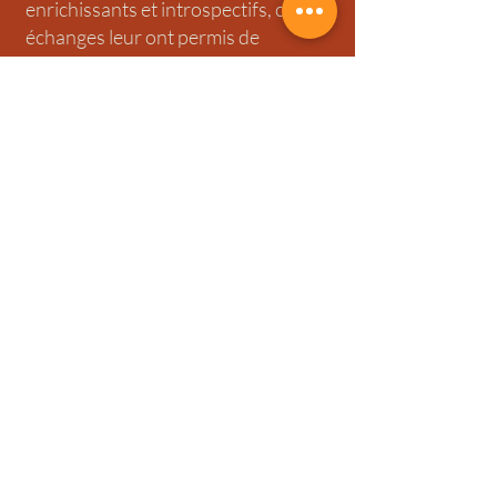
enrichissants et introspectifs, ces
échanges leur ont permis de
traverser toutes ses années de vie
dédiées au chansigne. Cécile a pris
soin de retracer le parcours de Laëty
le plus fidèlement possible, en
prenant le recul nécessaire pour
aborder un point essentiel : sa
double identité
Entendante/Signante.
Comme quoi, tout est possible ! Il
suffit de rencontrer la bonne
personne pour qu’un rêve se réalise,
même le plus fou.
Sélectionné pour vous