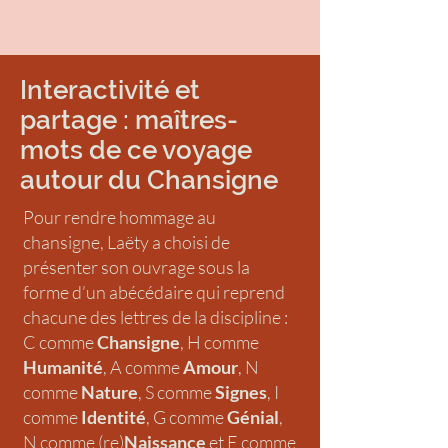
Interactivité et
partage : maîtres-
mots de ce voyage
autour du Chansigne
Pour rendre hommage au
chansigne, Laëty a choisi de
présenter son ouvrage sous la
forme d’un abécédaire qui reprend
chacune des lettres de la discipline :
C comme
Chansigne
, H comme
Humanité
, A comme
Amour
, N
comme
Nature
, S comme
Signes
, I
comme
Identité
, G comme
Génial
,
N comme (re)
Naissance
et E comme