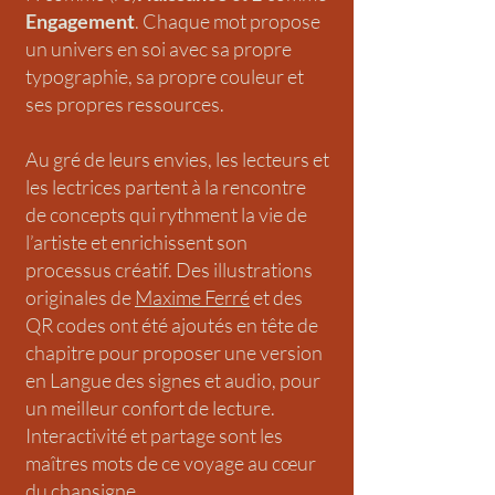
Engagement
. Chaque mot propose
un univers en soi avec sa propre
typographie, sa propre couleur et
ses propres ressources.
Au gré de leurs envies, les lecteurs et
les lectrices partent à la rencontre
de concepts qui rythment la vie de
l’artiste et enrichissent son
processus créatif. Des illustrations
originales de
Maxime Ferré
et des
QR codes ont été ajoutés en tête de
chapitre pour proposer une version
en Langue des signes et audio, pour
un meilleur confort de lecture.
Interactivité et partage sont les
maîtres mots de ce voyage au cœur
du chansigne.