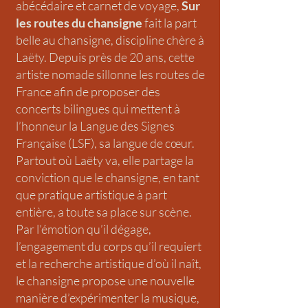
abécédaire et carnet de voyage,
Sur
les routes du chansigne
fait la part
belle au chansigne, discipline chère à
Laëty. Depuis près de 20 ans, cette
artiste nomade sillonne les routes de
France afin de proposer des
concerts bilingues qui mettent à
l’honneur la Langue des Signes
Française (LSF), sa langue de cœur.
Partout où Laëty va, elle partage la
conviction que le chansigne, en tant
que pratique artistique à part
entière, a toute sa place sur scène.
Par l’émotion qu’il dégage,
l’engagement du corps qu’il requiert
et la recherche artistique d’où il naît,
le chansigne propose une nouvelle
manière d’expérimenter la musique,