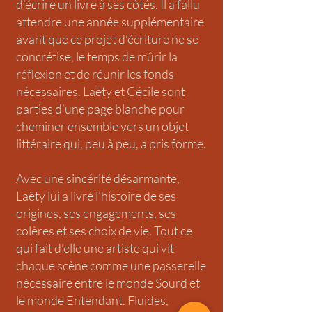
d’écrire un livre à ses côtés. Il a fallu
attendre une année supplémentaire
avant que ce projet d’écriture ne se
concrétise, le temps de mûrir la
réflexion et de réunir les fonds
nécessaires. Laëty et Cécile sont
parties d’une page blanche pour
cheminer ensemble vers un objet
littéraire qui, peu à peu, a pris forme.
Avec une sincérité désarmante,
Laëty lui a livré l’histoire de ses
origines, ses engagements, ses
colères et ses choix de vie. Tout ce
qui fait d’elle une artiste qui vit
chaque scène comme une passerelle
nécessaire entre le monde Sourd et
le monde Entendant. Fluides,