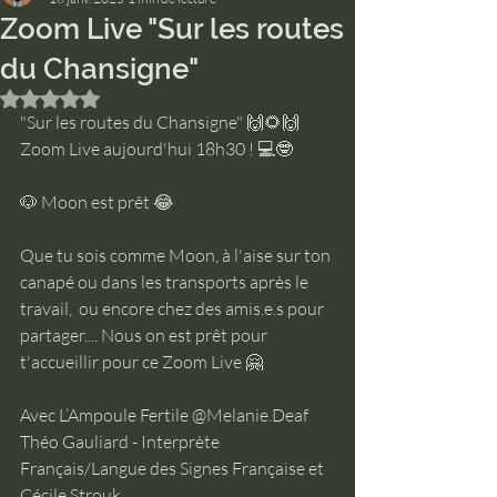
Zoom Live "Sur les routes
du Chansigne"
Noté NaN étoiles sur 5.
"Sur les routes du Chansigne" 🙌🌻🙌
Zoom Live aujourd'hui 18h30 ! 💻🤓
🐶 Moon est prêt 😂 
Que tu sois comme Moon, à l'aise sur ton 
canapé ou dans les transports après le 
travail,  ou encore chez des amis.e.s pour 
partager.... Nous on est prêt pour 
t'accueillir pour ce Zoom Live 🤗
Avec L’Ampoule Fertile @Melanie.Deaf 
Théo Gauliard - Interprète 
Français/Langue des Signes Française et 
Cécile Strouk 