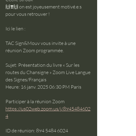
🙌❣️🙌 on est joyeusement motivé.e.s 
pour vous retrouver !
Ici le lien :
TAC Sign&Mouv vous invite à une 
réunion Zoom programmée.
Sujet: Présentation du livre « Sur les 
routes du Chansigne » Zoom Live Langue 
des Signes/Français
Heure: 16 janv. 2025 06:30 PM Paris
Participer à la réunion Zoom
https://us02web.zoom.us/j/8945484602
4
ID de réunion: 894 5484 6024