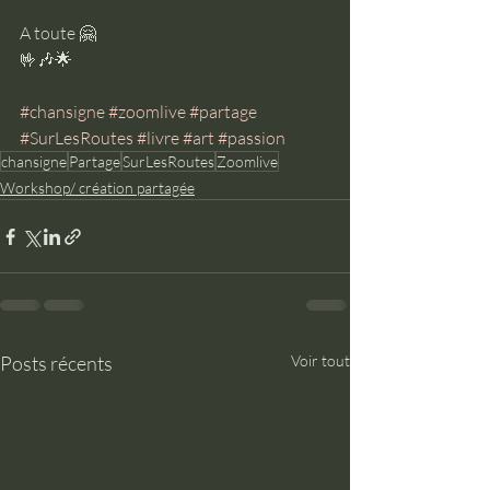
A toute 🤗
🤟🎶🌟
#chansigne
#zoomlive
#partage
#SurLesRoutes
#livre
#art
#passion
chansigne
Partage
SurLesRoutes
Zoomlive
Workshop/ création partagée
Posts récents
Voir tout