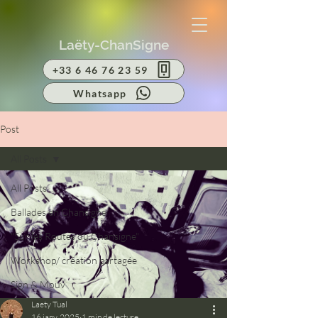
Laëty-ChanSigne
+33 6 46 76 23 59
Whatsapp
Post
All Posts
All Posts
Ballades en Chansigne
"Sur les Routes du Chansigne"
Workshop/ création partagée
Sign & Mouv
Laety Tual
16 janv. 2025
1 min de lecture