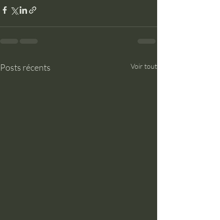
Posts récents
Voir tout