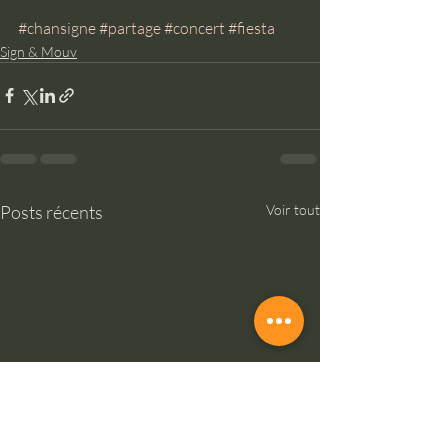
#chansigne
#partage
#concert
#fiesta
Sign & Mouv
Posts récents
Voir tout