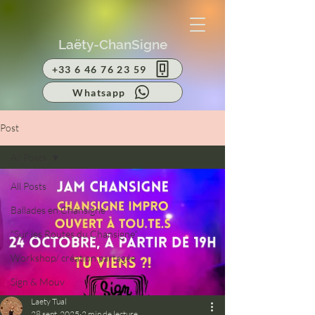
Laëty-ChanSigne
+33 6 46 76 23 59
Whatsapp
Post
All Posts
All Posts
Ballades en Chansigne
"Sur les Routes du Chansigne"
Workshop/ création partagée
Sign & Mouv
Laety Tual
28 sept. 2025
2 min de lecture