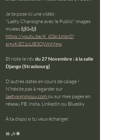
Je te pose ici une vidéo :
"Laëty Chansigne avec le Public" images 
mixées 🙌🥳🙌
https://youtu.be/K_i03p1mbr0?
si=vKiES1cUB3QWnMgw
Et note le rdv
 du 27 Novembre : à la salle 
Django (Strasbourg)
D'autres dates en cours de calage ! 
N'hésite pas à regarder sur 
laetysignmouv.com
ou sur mes pages en 
réseau FB, Insta, LinkedIn ou Bluesky
À ta dispo si tu veux échanger.
🤟🎶🌟