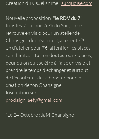
Création du visuel animé : 
surquoise.com
Nouvelle proposition, 
"le RDV du 7"
tous les 7 du mois à 7h du Soir, on se 
retrouve en visio pour un atelier de 
Chansigne de création ! Ça te tente ?!
1h d'atelier pour 7€, attention les places 
sont limités... Tu t'en doutes, oui 7 places, 
pour qu'on puisse être à l'aise en visio et 
prendre le temps d'échanger et surtout 
de t'écouter et de te booster pour la 
création de ton Chansigne !
Inscription sur : 
prod.sign.laety@gmail.com
*Le 24 Octobre : JaM Chansigne 