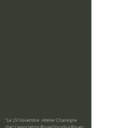
*Le 15 Novembre : Atelier Chansigne 
chez l'association RouenSourds à Rouen