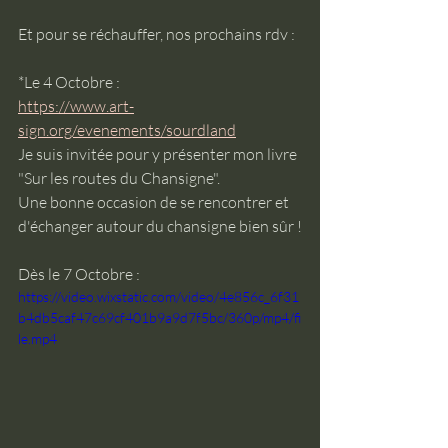
Et pour se réchauffer, nos prochains rdv :
*Le 4 Octobre :
https://www.art-
sign.org/evenements/sourdland
Je suis invitée pour y présenter mon livre 
"Sur les routes du Chansigne". 
Une bonne occasion de se rencontrer et 
d'échanger autour du chansigne bien sûr !
Dès le 7 Octobre :
https://video.wixstatic.com/video/4e856c_6f31
b4db5caf47c69cf401b9a9d7f5bc/360p/mp4/fi
le.mp4