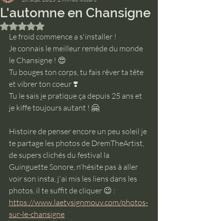
L'automne en Chansigne
Noté NaN étoiles sur 5.
Le froid commence a s'installer ! 
Je connais le meilleur remède du monde 
le Chansigne ! 😍
Tu bouges ton corps, tu fais rêver ta tête 
et vibrer ton coeur ❣️
Tu le sais je pratique ça depuis 25 ans et 
je kiffe toujours autant ! 🤗
Histoire de penser encore un peu soleil je 
te partage les photos de DremTheArtist, 
de supers clichés du festival la 
Guinguette Sonore, n'hésite pas à aller 
voir son insta, j'ai mis les liens dans les 
photos, il te suffit de cliquer 😉 :
https://www.laetysignmouv.com/photos-
sur-le-chansigne