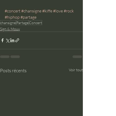
#concert
#chansigne
#kiffe
#love
#rock
#hiphop
#partage
chansigne
Partage
Concert
Sign & Mouv
Posts récents
Voir tout