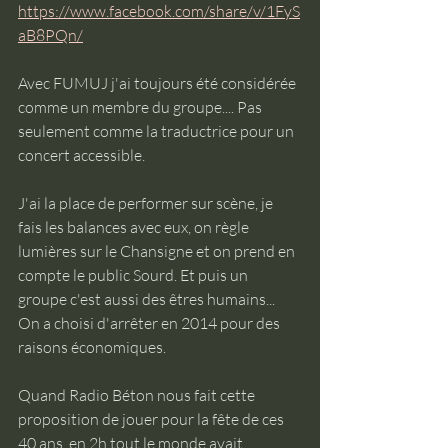
https://www.facebook.com/share/v/1FyS
aB8PQn/
Avec FUMUJ j'ai toujours été considérée 
comme un membre du groupe.... Pas 
seulement comme la traductrice pour un 
concert accessible. 
J'ai la place de performer sur scène, je 
fais les balances avec eux, on règle 
lumières sur le Chansigne et on prend en 
compte le public Sourd. Et puis un 
groupe c'est aussi des êtres humains... 
On a choisi d'arrêter en 2014 pour des 
raisons économiques. 
Quand Radio Béton nous fait cette 
proposition de jouer pour la fête de ces 
40 ans, en 2h tout le monde avait 