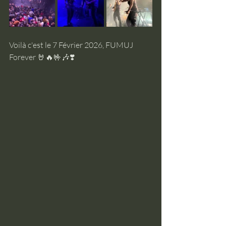
Voilà c'est le 7 Février 2026, FUMUJ 
Forever 🤘🔥🤟🎶❣️