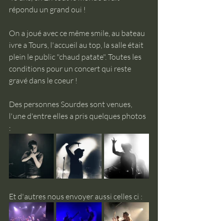
répondu un grand oui ! 
On a joué avec ce même smile, au bateau 
ivre a Tours, l'accueil au top, la salle était 
plein le public "chaud patate". Toutes les 
conditions pour un concert qui reste 
gravé dans le coeur !
Des personnes Sourdes sont venues, 
l'une d'entre elles a pris quelques photos 
:
Et d'autres nous envoyer aussi celles ci :