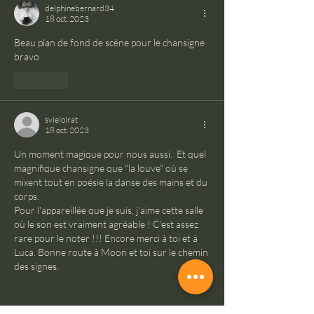
delphinebernard34
18 oct. 2023
Beau plan de fond de scène pour le chansigne 
bravo 
J'aime
svieloirat
18 oct. 2023
Un moment magique pour nous aussi.  Et quel 
magnifique chansigne que "la louve" où se 
mixent tout en poésie la danse des mains et du 
corps.
Pour l'appareillée que je suis, j'aime cette salle 
où le son est vraiment agréable ! C'est assez 
rare pour le noter !!! Encore merci à toi et à 
Luca. Bonne route à Moon et toi sur le chemin 
des signes. 