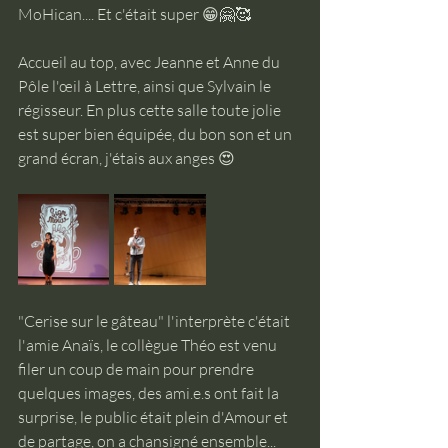
MoHican.... Et c'était super 😁🤗🥰
Accueil au top, avec Jeanne et Anne du 
Pôle l'œil à Lettre, ainsi que Sylvain le 
régisseur. En plus cette salle toute jolie 
est super bien équipée, du bon son et un 
grand écran, j'étais aux anges 😍
"Cerise sur le gâteau" l'interprète c'était 
l'amie Anaïs, le collègue Théo est venu 
filer un coup de main pour prendre 
quelques images, des ami.e.s ont fait la 
surprise, le public était plein d'Amour et 
de partage, on a chansigné ensemble... 