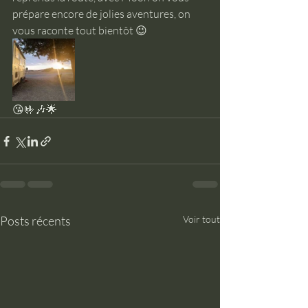
prépare encore de jolies aventures, on 
vous raconte tout bientôt 😉
😘🤟🎶🌟
Posts récents
Voir tout