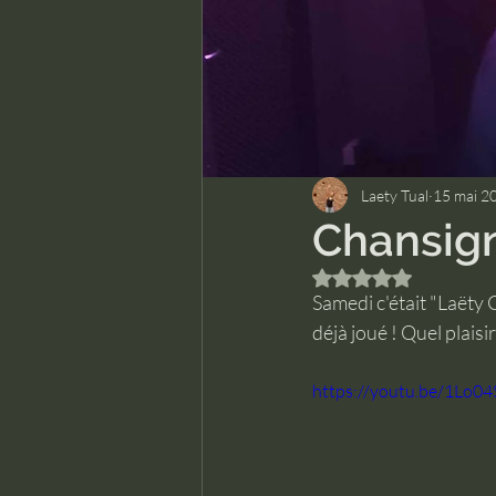
Laety Tual
15 mai 2
Chansign
Noté NaN étoiles su
Samedi c'était "Laëty 
déjà joué ! Quel plaisir
https://youtu.be/1Lo