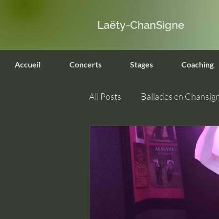
Laëty-ChanSigne
Accueil
Concerts
Stages
Coaching
All Posts
Ballades en Chansig
Sign & Mouv