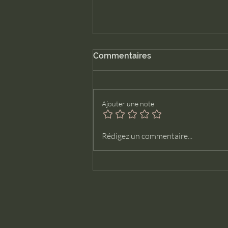
Commentaires
Été 26 les News
Ajouter une note
Rédigez un commentaire...