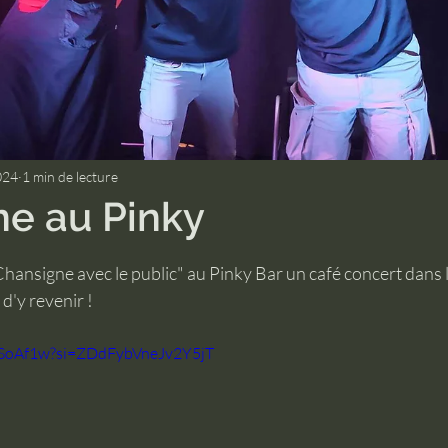
024
1 min de lecture
e au Pinky
r 5.
Chansigne avec le public" au Pinky Bar un café concert dans le
 d'y revenir !
04SoAf1w?si=ZDdFybVneJv2Y5jT