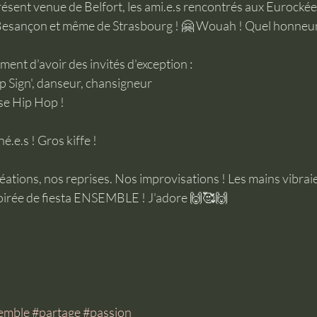
ésent venue de Belfort, les ami.e.s rencontrés aux Eurockéen
Besançon et même de Strasbourg ! 🤗 Wouah ! Quel honneur
ment d'avoir des invités d'exception :
 Sign', danseur, chansigneur
nse Hip Hop !
.e.s ! Gros kiffe !
ations, nos reprises. Nos improvisations ! Les mains vibraien
soirée de fiesta ENSEMBLE ! J'adore 🙌🥰🙌
emble
#partage
#passion