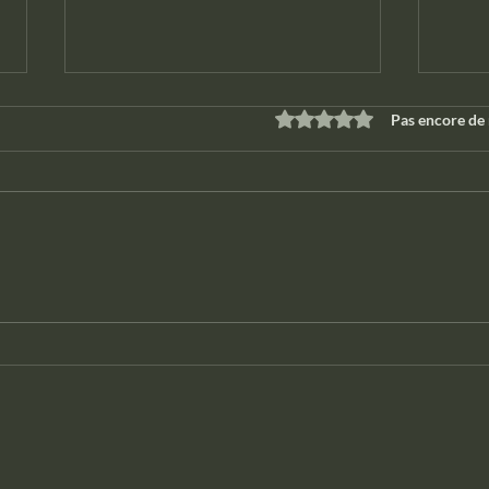
Noté 0 étoile sur 5.
Pas encore de
Concert accessible
Entr
Chansigne
proj
🤗