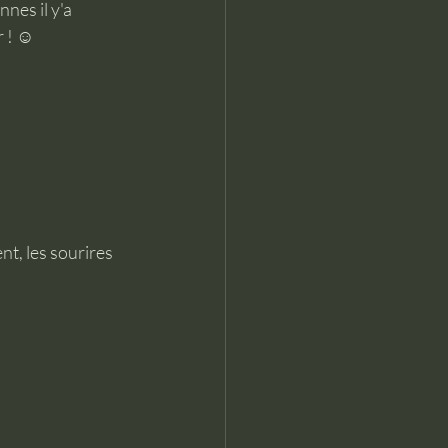
nes il y'a 
 ! ☺️
t, les sourires 