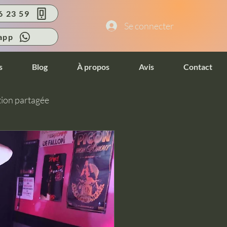
6 23 59
Se connecter
app
s
Blog
À propos
Avis
Contact
ion partagée