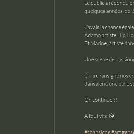
Le public a répondu pr
quelques années, de 
J'avais la chance égale
Adamo artiste Hip Hop
Et Marine, artiste da
Une scène de passionné
On a chansigné nos cré
dansaient, une belle 
On continue ?! 
A tout vite 😘
#chansigne
#art
#ens